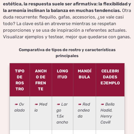
estética, la respuesta suele ser afirmativa: la flexibilidad y
la armonía inclinan la balanza en muchas tendencias.
Otra
duda recurrente: flequillo, gafas, accesorios, ¿se vale casi
todo? La clave está en atreverse mientras se respetan
proporciones y se usa de inspiración a referentes actuales.
Visualizar ejemplos y testear, mejor que quedarse con ganas.
Comparativa de tipos de rostro y características
principales
TIPO
ANCH
LONG
MANDÍ
CELEBRI
DE
O DE
ITUD
BULA
DADES
ROS
FREN
EJEMPLO
TRO
TE
Ov
Med
Lar
Red
Bella
alado
ia
go
ondea
Hadid,
1.5x
da
Henry
ancho
Cavill