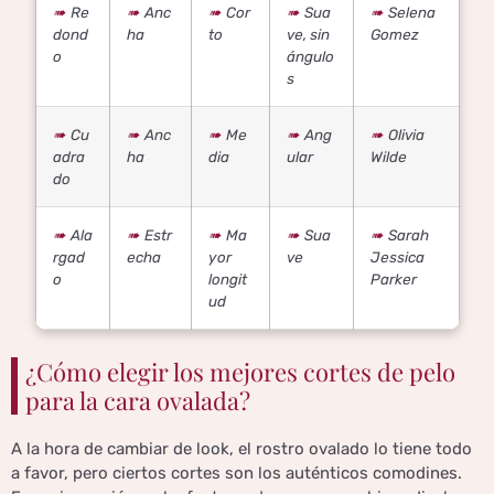
Re
Anc
Cor
Sua
Selena
dond
ha
to
ve, sin
Gomez
o
ángulo
s
Cu
Anc
Me
Ang
Olivia
adra
ha
dia
ular
Wilde
do
Ala
Estr
Ma
Sua
Sarah
rgad
echa
yor
ve
Jessica
o
longit
Parker
ud
¿Cómo elegir los mejores cortes de pelo
para la cara ovalada?
A la hora de cambiar de look, el rostro ovalado lo tiene todo
a favor, pero ciertos cortes son los auténticos comodines.