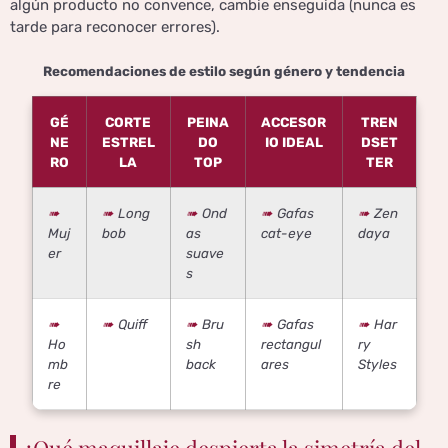
algún producto no convence, cambie enseguida (nunca es
tarde para reconocer errores).
Recomendaciones de estilo según género y tendencia
GÉ
CORTE
PEINA
ACCESOR
TREN
NE
ESTREL
DO
IO IDEAL
DSET
RO
LA
TOP
TER
Long
Ond
Gafas
Zen
Muj
bob
as
cat-eye
daya
er
suave
s
Quiff
Bru
Gafas
Har
Ho
sh
rectangul
ry
mb
back
ares
Styles
re
¿Qué maquillaje despierta la simetría del