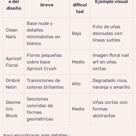
e del
Ejemplo visual
breve
dificul
diseño
tad
Base nude y
Foto de uñas
Clean
detalles
Bajo
desnudas con
Nails
minimalistas en
líneas sutiles
blanco
Flores pequeñas
Imagen floral nail
Apricot
sobre base
Medio
art en uñas
Floral
Apricot Crush
cortas
Ombré
Transiciones de
Degradado rosa,
Alto
Neón
colores brillantes
naranja y amarillo
Secciones
Geome
Uñas cortas con
coloridas de
tric
Medio
formas
formas
Block
abstractas
geométricas
Aquí encontrarás más detalles :