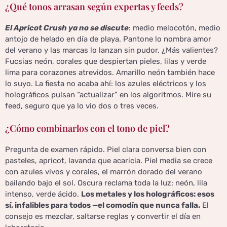
¿Qué tonos arrasan según expertas y feeds?
El Apricot Crush ya no se discute
: medio melocotón, medio
antojo de helado en día de playa. Pantone lo nombra amor
del verano y las marcas lo lanzan sin pudor. ¿Más valientes?
Fucsias neón, corales que despiertan pieles, lilas y verde
lima para corazones atrevidos. Amarillo neón también hace
lo suyo. La fiesta no acaba ahí: los azules eléctricos y los
holográficos pulsan “actualizar” en los algoritmos. Mire su
feed, seguro que ya lo vio dos o tres veces.
¿Cómo combinarlos con el tono de piel?
Pregunta de examen rápido. Piel clara conversa bien con
pasteles, apricot, lavanda que acaricia. Piel media se crece
con azules vivos y corales, el marrón dorado del verano
bailando bajo el sol. Oscura reclama toda la luz: neón, lila
intenso, verde ácido.
Los metales y los holográficos: esos
sí, infalibles para todos —el comodín que nunca falla.
El
consejo es mezclar, saltarse reglas y convertir el día en