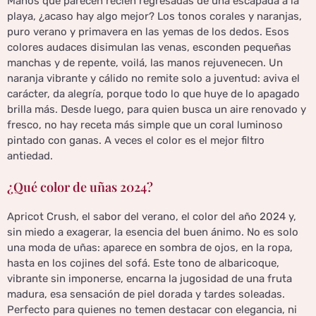
Manos que parecen recién regresadas de una escapada a la
playa, ¿acaso hay algo mejor? Los tonos corales y naranjas,
puro verano y primavera en las yemas de los dedos. Esos
colores audaces disimulan las venas, esconden pequeñas
manchas y de repente, voilá, las manos rejuvenecen. Un
naranja vibrante y cálido no remite solo a juventud: aviva el
carácter, da alegría, porque todo lo que huye de lo apagado
brilla más. Desde luego, para quien busca un aire renovado y
fresco, no hay receta más simple que un coral luminoso
pintado con ganas. A veces el color es el mejor filtro
antiedad.
¿Qué color de uñas 2024?
Apricot Crush, el sabor del verano, el color del año 2024 y,
sin miedo a exagerar, la esencia del buen ánimo. No es solo
una moda de uñas: aparece en sombra de ojos, en la ropa,
hasta en los cojines del sofá. Este tono de albaricoque,
vibrante sin imponerse, encarna la jugosidad de una fruta
madura, esa sensación de piel dorada y tardes soleadas.
Perfecto para quienes no temen destacar con elegancia, ni