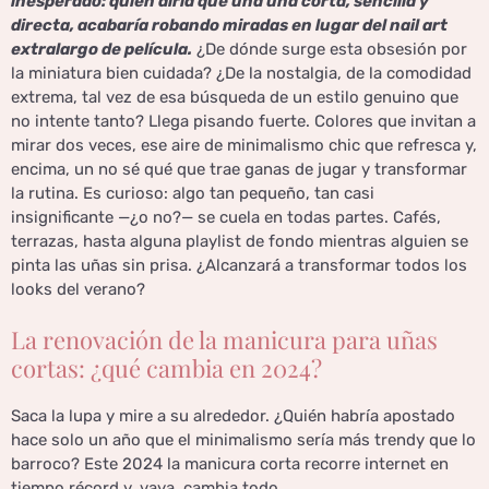
inesperado: quién diría que una uña corta, sencilla y
directa, acabaría robando miradas en lugar del nail art
extralargo de película.
¿De dónde surge esta obsesión por
la miniatura bien cuidada? ¿De la nostalgia, de la comodidad
extrema, tal vez de esa búsqueda de un estilo genuino que
no intente tanto? Llega pisando fuerte. Colores que invitan a
mirar dos veces, ese aire de minimalismo chic que refresca y,
encima, un no sé qué que trae ganas de jugar y transformar
la rutina. Es curioso: algo tan pequeño, tan casi
insignificante —¿o no?— se cuela en todas partes. Cafés,
terrazas, hasta alguna playlist de fondo mientras alguien se
pinta las uñas sin prisa. ¿Alcanzará a transformar todos los
looks del verano?
La renovación de la manicura para uñas
cortas: ¿qué cambia en 2024?
Saca la lupa y mire a su alrededor. ¿Quién habría apostado
hace solo un año que el minimalismo sería más trendy que lo
barroco? Este 2024 la manicura corta recorre internet en
tiempo récord y, vaya, cambia todo.