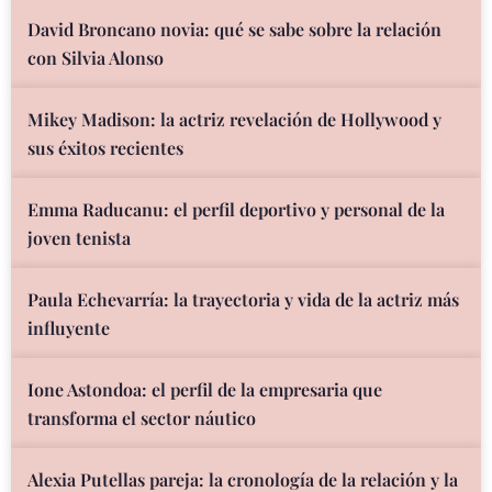
David Broncano novia: qué se sabe sobre la relación
con Silvia Alonso
Mikey Madison: la actriz revelación de Hollywood y
sus éxitos recientes
Emma Raducanu: el perfil deportivo y personal de la
joven tenista
Paula Echevarría: la trayectoria y vida de la actriz más
influyente
Ione Astondoa: el perfil de la empresaria que
transforma el sector náutico
Alexia Putellas pareja: la cronología de la relación y la