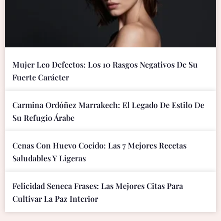
Mujer Leo Defectos: Los 10 Rasgos Negativos De Su
Fuerte Carácter
Carmina Ordóñez Marrakech: El Legado De Estilo De
Su Refugio Árabe
Cenas Con Huevo Cocido: Las 7 Mejores Recetas
Saludables Y Ligeras
Felicidad Seneca Frases: Las Mejores Citas Para
Cultivar La Paz Interior